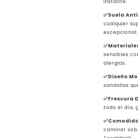
instante.
✅Suela Anti
cualquier su
excepcional.
✅Materiales
sensibles co
alergias.
✅Diseño Mo
sandalias qu
✅Frescura 
todo el día, 
✅Comodida
caminar sobr