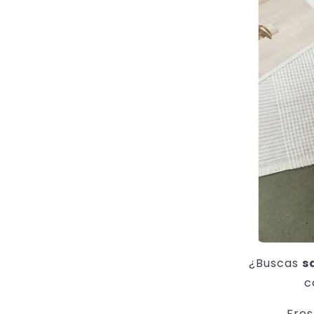
Ã
¿Buscas
s
c
Fres