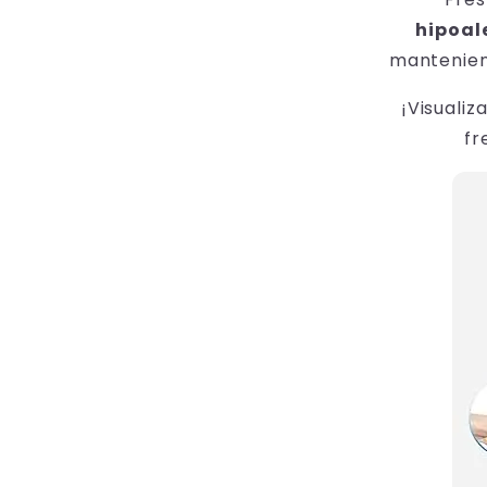
hipoal
mantenien
¡Visualiz
fr