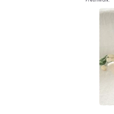
â
FreshWalk.