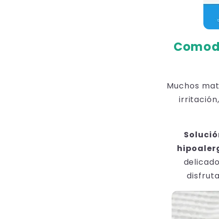
Comodi
Muchos mate
irritació
Solució
hipoaler
delicad
disfrut