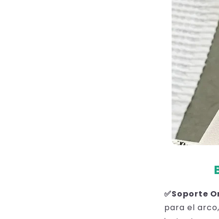

¢
✅Soporte O
para el arco,