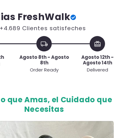
ias FreshWalk
+4.689 Clientes satisfeches
local_shipping
redeem
th
Agosto 8th - Agosto
Agosto 12th -
8th
Agosto 14th
d
Order Ready
Delivered
ilo que Amas, el Cuidado que
Necesitas