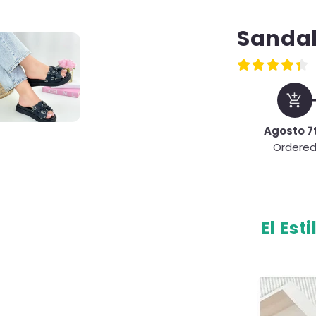
Sandal
add_shopping_cart
Agosto 7
Ordere
El Est